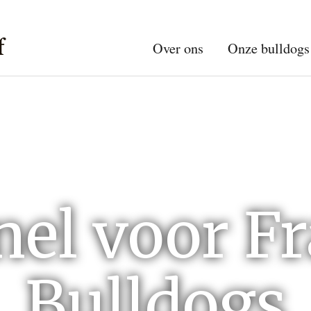
Over ons
Onze bulldogs
el voor F
Bulldogs