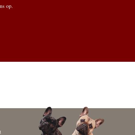
ns op.
t